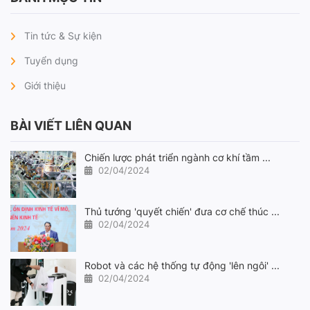
Tin tức & Sự kiện
Tuyển dụng
Giới thiệu
BÀI VIẾT LIÊN QUAN
Chiến lược phát triển ngành cơ khí tầm ...
02/04/2024
Thủ tướng 'quyết chiến' đưa cơ chế thúc ...
02/04/2024
Robot và các hệ thống tự động 'lên ngôi' ...
02/04/2024