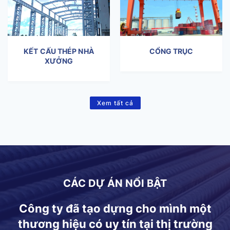
KẾT CẤU THÉP NHÀ
CỔNG TRỤC
XƯỞNG
Xem tất cả
CÁC DỰ ÁN NỔI BẬT
Công ty đã tạo dựng cho mình một
thương hiệu có uy tín tại thị trường