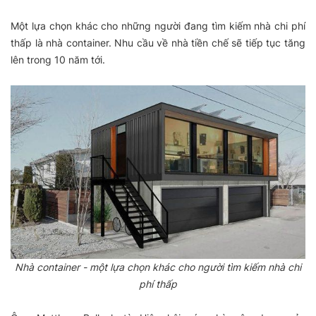
Một lựa chọn khác cho những người đang tìm kiếm nhà chi phí
thấp là nhà container. Nhu cầu về nhà tiền chế sẽ tiếp tục tăng
lên trong 10 năm tới.
Nhà container - một lựa chọn khác cho người tìm kiếm nhà chi
phí thấp